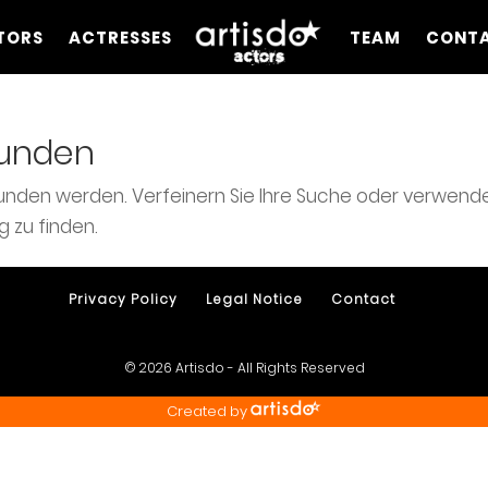
TORS
ACTRESSES
TEAM
CONT
funden
funden werden. Verfeinern Sie Ihre Suche oder verwend
g zu finden.
Privacy Policy
Legal Notice
Contact
© 2026 Artisdo - All Rights Reserved
Created by